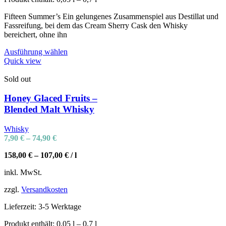
Fifteen Summer’s Ein gelungenes Zusammenspiel aus Destillat und
Fassreifung, bei dem das Cream Sherry Cask den Whisky
bereichert, ohne ihn
Ausführung wählen
Quick view
Sold out
Honey Glaced Fruits –
Blended Malt Whisky
Whisky
7,90
€
–
74,90
€
158,00
€
–
107,00
€
/
l
inkl. MwSt.
zzgl.
Versandkosten
Lieferzeit:
3-5 Werktage
Produkt enthält: 0,05
l
– 0,7
l