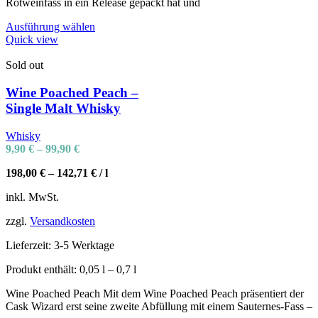
Rotweinfass in ein Release gepackt hat und
Ausführung wählen
Quick view
Sold out
Wine Poached Peach –
Single Malt Whisky
Whisky
9,90
€
–
99,90
€
198,00
€
–
142,71
€
/
l
inkl. MwSt.
zzgl.
Versandkosten
Lieferzeit:
3-5 Werktage
Produkt enthält: 0,05
l
– 0,7
l
Wine Poached Peach Mit dem Wine Poached Peach präsentiert der
Cask Wizard erst seine zweite Abfüllung mit einem Sauternes-Fass –