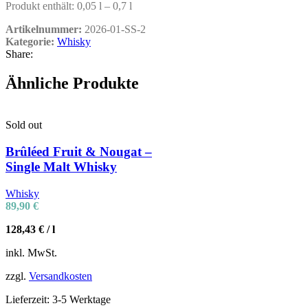
Produkt enthält: 0,05
l
– 0,7
l
Artikelnummer:
2026-01-SS-2
Kategorie:
Whisky
Share:
Ähnliche Produkte
Sold out
Brûléed Fruit & Nougat –
Single Malt Whisky
Whisky
89,90
€
128,43
€
/
l
inkl. MwSt.
zzgl.
Versandkosten
Lieferzeit:
3-5 Werktage