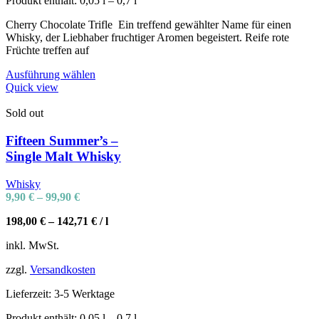
Produkt enthält: 0,05
l
– 0,7
l
Cherry Chocolate Trifle Ein treffend gewählter Name für einen
Whisky, der Liebhaber fruchtiger Aromen begeistert. Reife rote
Früchte treffen auf
Ausführung wählen
Quick view
Sold out
Fifteen Summer’s –
Single Malt Whisky
Whisky
9,90
€
–
99,90
€
198,00
€
–
142,71
€
/
l
inkl. MwSt.
zzgl.
Versandkosten
Lieferzeit:
3-5 Werktage
Produkt enthält: 0,05
l
– 0,7
l