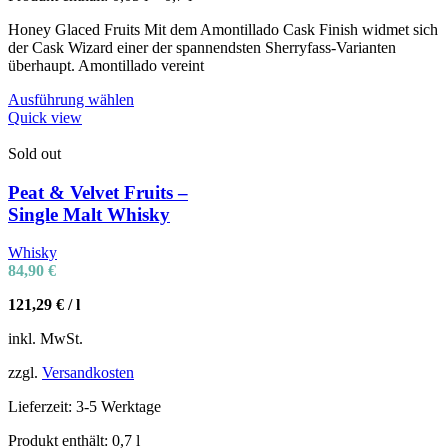
Honey Glaced Fruits Mit dem Amontillado Cask Finish widmet sich
der Cask Wizard einer der spannendsten Sherryfass-Varianten
überhaupt. Amontillado vereint
Ausführung wählen
Quick view
Sold out
Peat & Velvet Fruits –
Single Malt Whisky
Whisky
84,90
€
121,29
€
/
l
inkl. MwSt.
zzgl.
Versandkosten
Lieferzeit:
3-5 Werktage
Produkt enthält: 0,7
l