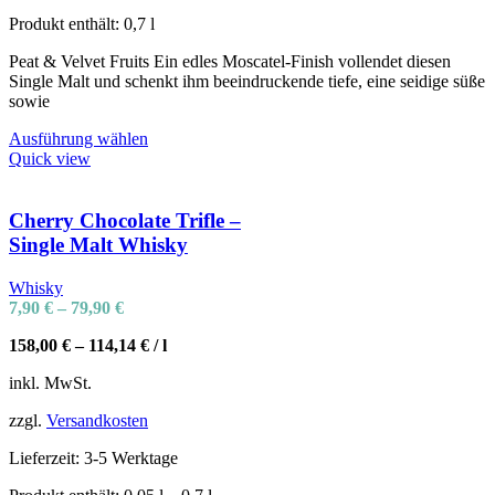
Produkt enthält: 0,7
l
Peat & Velvet Fruits Ein edles Moscatel-Finish vollendet diesen
Single Malt und schenkt ihm beeindruckende tiefe, eine seidige süße
sowie
Ausführung wählen
Quick view
Cherry Chocolate Trifle –
Single Malt Whisky
Whisky
7,90
€
–
79,90
€
158,00
€
–
114,14
€
/
l
inkl. MwSt.
zzgl.
Versandkosten
Lieferzeit:
3-5 Werktage