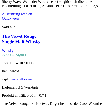
Sherry Wave Wenn der Wizard selbst so glücklich über eine
Nachreifung ist darf man gespannt sein! Dieser Malt durfte 12,5
Ausführung wählen
Quick view
Sold out
The Velvet Rouge –
Single Malt Whisky
Whisky
7,90
€
–
74,90
€
158,00
€
–
107,00
€
/
l
inkl. MwSt.
zzgl.
Versandkosten
Lieferzeit:
3-5 Werktage
Produkt enthält: 0,05
l
– 0,7
l
The Velvet Rouge Es ist etwas länger her, dass der Cask Wizard ein